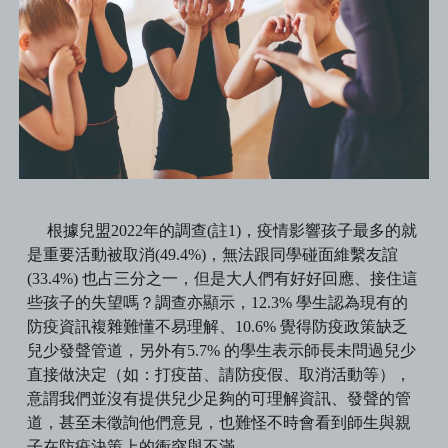
根據兒盟2022年的調查(註1)，疫情影響孩子最多的就
是重要活動被取消(49.4%)，無法跟同學碰面維繫友誼
(33.4%) 也占三分之一，但是大人們有好好回應、接住這
些孩子的失望嗎？調查亦顯示，12.3% 學生認為現有的
防疫資訊複雜難懂不易理解、10.6% 覺得防疫政策缺乏
兒少發聲管道，另外有5.7% 的學生表示師長未問過兒少
直接做決定（如：打疫苗、請防疫假、取消活動等），
意謂我們並沒有提供兒少足夠的可理解資訊、發聲的管
道，甚至未徵詢他們意見，也難怪不時會看到師生與親
子在防疫決策上的衝突與不滿。