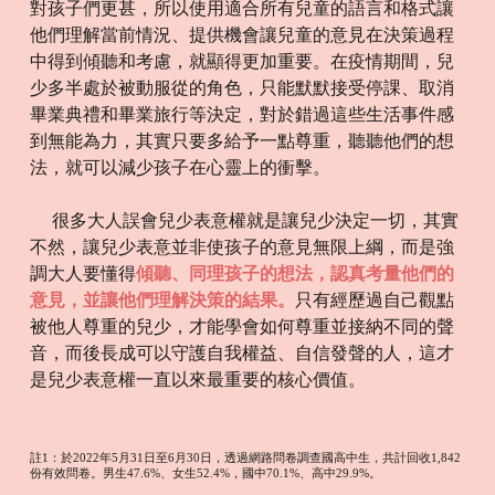
對孩子們更甚，所以使用適合所有兒童的語言和格式讓
他們理解當前情況、提供機會讓兒童的意見在決策過程
中得到傾聽和考慮，就顯得更加重要。在疫情期間，兒
少多半處於被動服從的角色，只能默默接受停課、取消
畢業典禮和畢業旅行等決定，對於錯過這些生活事件感
到無能為力，其實只要多給予一點尊重，聽聽他們的想
法，就可以減少孩子在心靈上的衝擊。
很多大人誤會兒少表意權就是讓兒少決定一切，其實
不然，讓兒少表意並非使孩子的意見無限上綱，而是強
調大人要懂得
傾聽、同理孩子的想法，認真考量他們的
意見，並讓他們理解決策的結果。
只有經歷過自己觀點
被他人尊重的兒少，才能學會如何尊重並接納不同的聲
音，而後長成可以守護自我權益、自信發聲的人，這才
是兒少表意權一直以來最重要的核心價值。
註1：
於2022年5月31日至6月30日，透過網路問卷調查國高中生，共計回收1,842
份有效問卷。男生47.6%、女生52.4%，國中70.1%、高中29.9%。