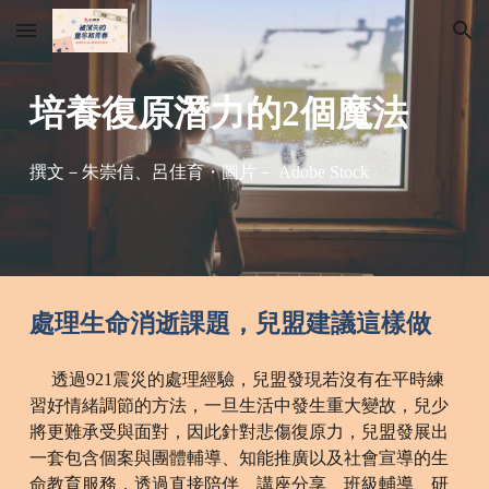
Skip to main content
Skip to navigation
培養復原潛力的2個魔法
撰文－朱崇信、呂佳育・圖片－ Adobe Stock
處理生命消逝課題，兒盟建議這樣做
透過921震災的處理經驗，兒盟發現若沒有在平時練
習好情緒調節的方法，一旦生活中發生重大變故，兒少
將更難承受與面對，因此針對悲傷復原力，兒盟發展出
一套包含個案與團體輔導、知能推廣以及社會宣導的生
命教育服務，透過直接陪伴、講座分享、班級輔導、研